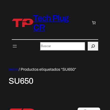
Tech Plug
CR
Buscar
Inicio
/ Productos etiquetados “SU650”
SU650