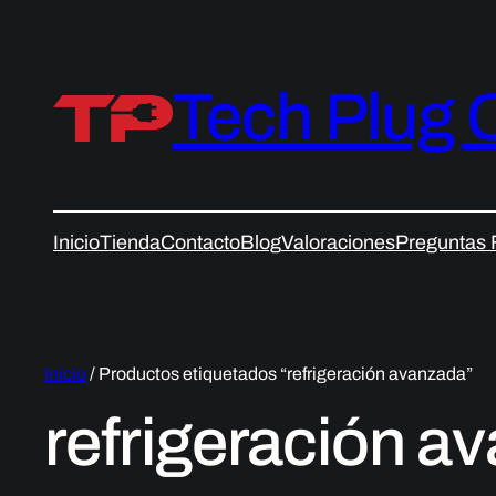
Tech Plug 
Inicio
Tienda
Contacto
Blog
Valoraciones
Preguntas 
Inicio
/ Productos etiquetados “refrigeración avanzada”
refrigeración a